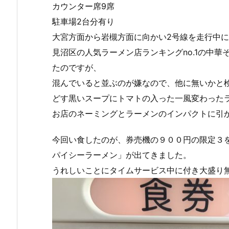
カウンター席9席
駐車場2台分有り
大宮方面から岩槻方面に向かい2号線を走行中
見沼区の人気ラーメン店ランキングno.1の中華
たのですが、
混んでいると並ぶのが嫌なので、他に無いかと
どす黒いスープにトマトの入った一風変わった
お店のネーミングとラーメンのインパクトに引
今回い食したのが、券売機の９００円の限定３
パイシーラーメン」が出てきました。
うれしいことにタイムサービス中に付き大盛り無料