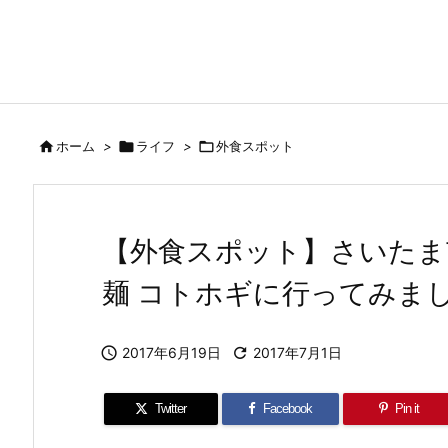

ホーム
>

ライフ
>

外食スポット
【外食スポット】さいたま
麺 コトホギに行ってみま

2017年6月19日

2017年7月1日
Twitter
Facebook
Pin it