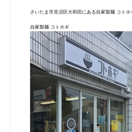
さいたま市見沼区大和田にある自家製麺 コトホ
自家製麺 コトホギ