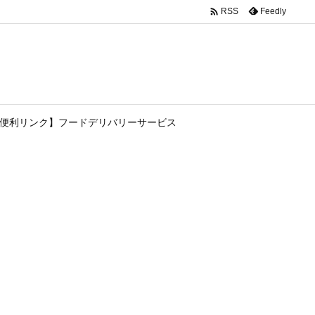

Feedly
RSS
便利リンク】フードデリバリーサービス