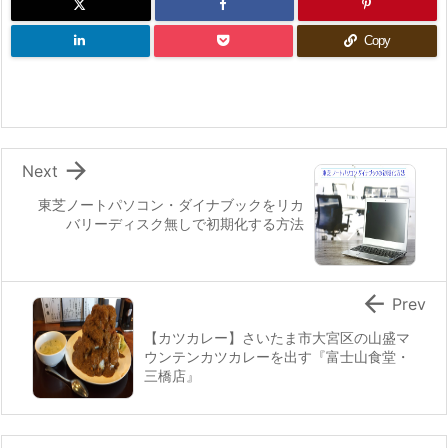
Copy

Next
東芝ノートパソコン・ダイナブックをリカ
バリーディスク無しで初期化する方法

Prev
【カツカレー】さいたま市大宮区の山盛マ
ウンテンカツカレーを出す『富士山食堂・
三橋店』