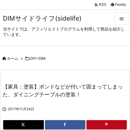

Feedly
RSS
DIMサイドライフ(sidelife)

当サイトでは、アフィリエイトプログラムを利用して商品を紹介し

ています。
メニュ

サイド

ホーム
>

DIY=DIM

前へ

次へ
【家具：塗装】ボンドなどが付いて固まってしまっ

た、ダイニングテーブルの塗装！
検索

2017年11月24日