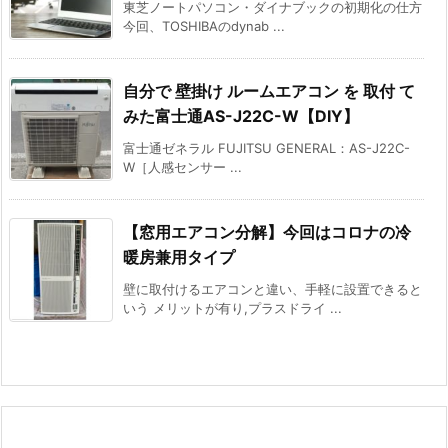
東芝ノートパソコン・ダイナブックの初期化の仕方
今回、TOSHIBAのdynab ...
自分で 壁掛け ルームエアコン を 取付 て
みた富士通AS-J22C-W【DIY】
富士通ゼネラル FUJITSU GENERAL：AS-J22C-
W［人感センサー ...
【窓用エアコン分解】今回はコロナの冷
暖房兼用タイプ
壁に取付けるエアコンと違い、手軽に設置できると
いう メリットが有り,プラスドライ ...